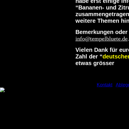
habe erst einige I
“Bananen- und Zitr
zusammengetragen.
weitere Themen hi
Bemerkungen oder F
info@tempelbluete.de
.
Vielen Dank für eur
Zahl der “
deutsche
etwas grösser
[
Kontakt
] [
Ableg